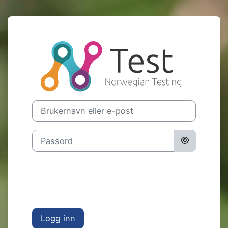
Gå til hovedinnhold
Logg inn på No
Brukernavn eller e-post
Passord
Logg inn